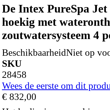
De Intex PureSpa Je
hoekig met wateronth
zoutwatersysteem 4 p
Beschikbaarheid
Niet op vo
SKU
28458
Wees de eerste om dit produ
€ 832,00