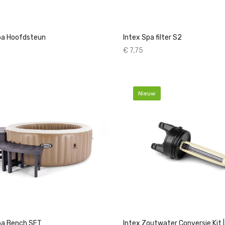
pa Hoofdsteun
Intex Spa filter S2
€ 7,75
Nieuw
pa Bench SET