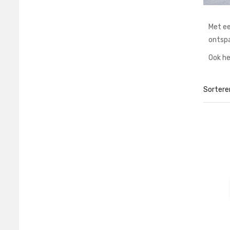
Met ee
ontspa
Ook he
Sortere