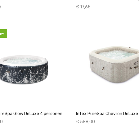
5
€ 17,65
uw
ureSpa Glow DeLuxe 4 personen
00
€ 588,00