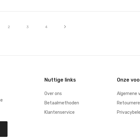
s momenteel pagina
Pagina
Pagina
Pagina
Pagina
Volgende
2
3
4
Nuttige links
Onze vo
Over ons
Algemene 
ge
Betaalmethoden
Retourner
Klantenservice
Privacybel