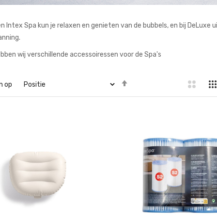
n Intex Spa kun je relaxen en genieten van de bubbels, en bij DeLuxe u
nning.
bben wij verschillende accessoiressen voor de Spa's
Van
n op
hoog
naar
laag
sorteren