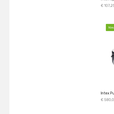
€ 107,2
Nie
Intex P
€ 580,