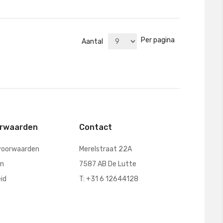
Per pagina
Aantal
orwaarden
Contact
voorwaarden
Merelstraat 22A
en
7587 AB De Lutte
eid
T: +31 6 12644128