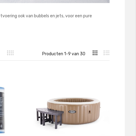
itvoering ook van bubbels en jets, voor een pure
Tonen
Producten
1
-
9
van
30
als
Foto-
Lijst
tabel