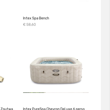
Intex Spa Bench
€ 58,60
Intex Zoutwater Conversie Kit | Zoutwatersysteem
Intex PureSpa Chevron DeLuxe 6 personen