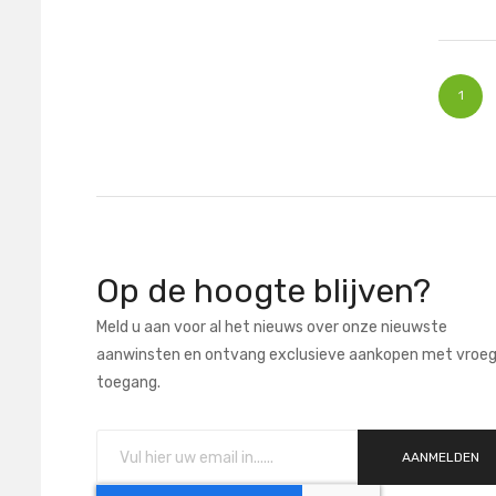
Pagina
U lee
1
Op de hoogte blijven?
Meld u aan voor al het nieuws over onze nieuwste
aanwinsten en ontvang exclusieve aankopen met vroe
toegang.
AANMELDEN