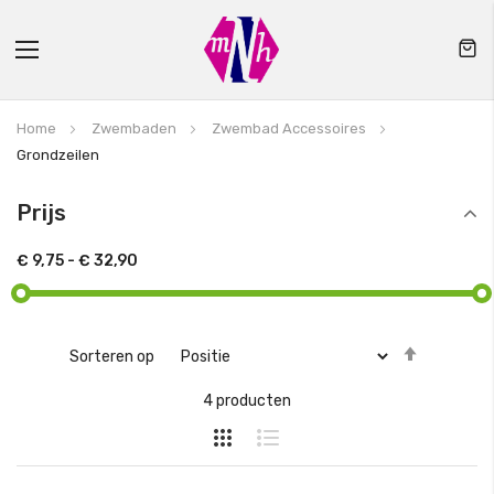
Toggle
Nav
Home
Zwembaden
Zwembad Accessoires
Grondzeilen
Prijs
€ 9,75
-
€ 32,90
Van
Sorteren op
hoog
4
producten
naar
laag