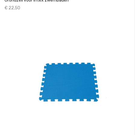
Grondzeil voor Intex zwembaden
€ 22,50