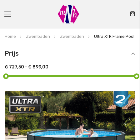
Toggle
Nav
Home
Zwembaden
Zwembaden
Ultra XTR Frame Pool
Prijs
€ 727,50
-
€ 899,00