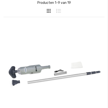
hoog
Producten
1
-
9
van
19
naar
laag
sorteren