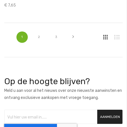
€ 7,65
Pagina
U lees momenteel pagina
Pagina
Pagina
Pagina
Volgende
1
2
3
Op de hoogte blijven?
Meld u aan voor al het nieuws over onze nieuwste aanwinsten en
ontvang exclusieve aankopen met vroege toegang.
AANMELDEN