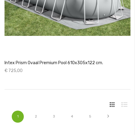
Intex Prism Ovaal Premium Pool 610x305x122 cm.
€ 725,00
Pagina
U lees momenteel pagina
Pagina
Pagina
Pagina
Pagina
Pagina
Volgende
1
2
3
4
5