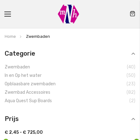
Toggle
Nav
Home
Zwembaden
Categorie
pr
Zwembaden
40
pr
In en Op het water
50
pr
Opblaasbare zwembaden
23
pr
Zwembad Accessoires
82
pr
Aqua Quest Sup Boards
2
Prijs
€ 2,45
-
€ 725,00