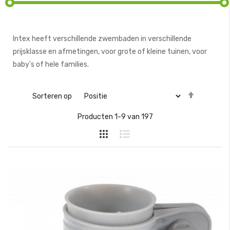
Intex heeft verschillende zwembaden in verschillende
prijsklasse en afmetingen, voor grote of kleine tuinen, voor
baby's of hele families.
Van
Sorteren op
hoog
Producten
1
-
9
van
197
naar
laag
sorteren