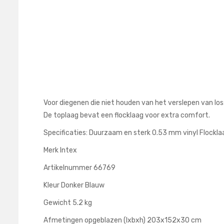
begin
van
de
afbeeldingen-
gallerij
Voor diegenen die niet houden van het verslepen van los
De toplaag bevat een flocklaag voor extra comfort.
Specificaties: Duurzaam en sterk 0.53 mm vinyl Flockl
Merk Intex
Artikelnummer 66769
Kleur Donker Blauw
Gewicht 5.2 kg
Afmetingen opgeblazen (lxbxh) 203x152x30 cm