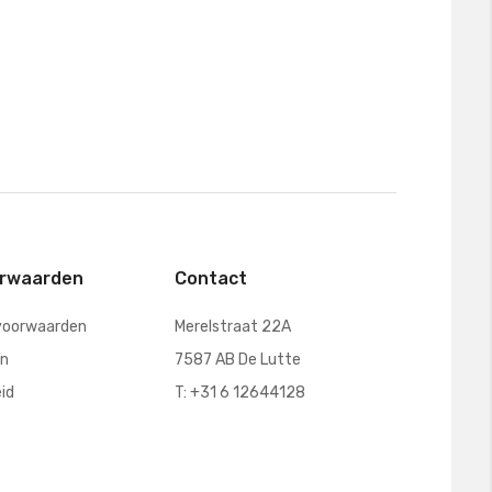
orwaarden
Contact
voorwaarden
Merelstraat 22A
en
7587 AB De Lutte
eid
T: +31 6 12644128