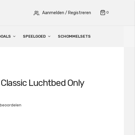
Aanmelden
/ Registreren
0
GOALS
SPEELGOED
SCHOMMELSETS
t Classic Luchtbed Only
 beoordelen