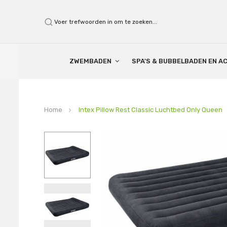
Search
ZWEMBADEN
SPA'S & BUBBELBADEN EN A
Home
Intex Pillow Rest Classic Luchtbed Only Queen
Ga
naar
het
einde
van
de
afbeeldingen-
gallerij